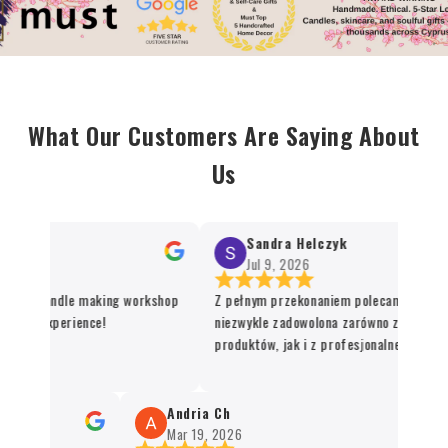
What Our Customers Are Saying About
Us
Sandra Helczyk
Jul 9, 2026
or the candle making workshop
Z pełnym przekonaniem polecam ten skle
nique experience!
niezwykle zadowolona zarówno z jakości 
produktów, jak i z profesjonalnej organiza
procesu realizacji zamówienia. Wszystko 
sprawnie, terminowo i z dbałością o każdy
Santo oraz kadzidła zachwycają swoją jako
Andria Ch
autentycznością, a staranne zapakowanie
Mar 19, 2026