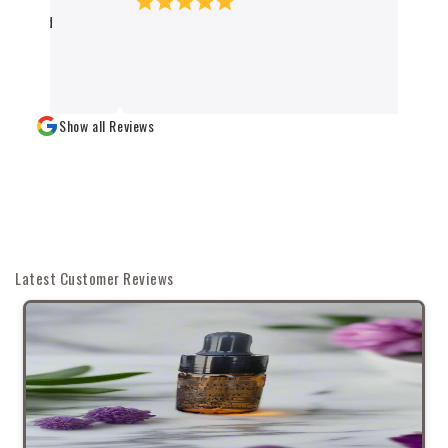
świadczy o wysokim standardzie obsługi k
ackaged
czystym sumieniem mogę polecić każdemu
naturalnych produktów 👌✨
Show all Reviews
Latest Customer Reviews