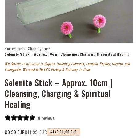
Open
Home
/
Crystal Shop Cyprus
/
media
1
Selenite Stick – Approx. 10cm | Cleansing, Charging & Spiritual Healing
in
modal
We deliver to all areas in Cyprus, including Limassol, Larnaca, Paphos, Nicosia, and
Famagusta. We send with ACS Pickup & Delivery to Door.
Selenite Stick – Approx. 10cm |
Cleansing, Charging & Spiritual
Healing
0 reviews
€11,99 EUR
€9,99 EUR
SAVE €2,00 EUR
Sale
Regular