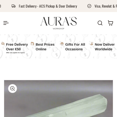
Skip to content
elivery - ACS Pickup & Door Delivery
Visa, Revolut & Paypal, Cash On Deliv
Auras Workshop
Cart
kip to
roduct
nformation