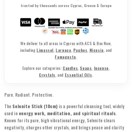
trusted by thousands across Cyprus, Greece & Europe
We deliver to all areas in Cyprus with ACS & Box Now,
including
Limassol
,
Larnaca
,
Paphos
,
Nicosia
, and
Famagusta
.
Explore our categories:
Candles
,
Soaps
,
Incense
,
Crystals
, and
Essential Oils
.
Pure. Radiant. Protective.
The
Selenite Stick (10cm)
is a powerful cleansing tool, widely
used in
energy work, meditation, and spiritual rituals
.
Known for its pure, high vibrational energy, Selenite clears
negativity, charges other crystals, and brings peace and clarity