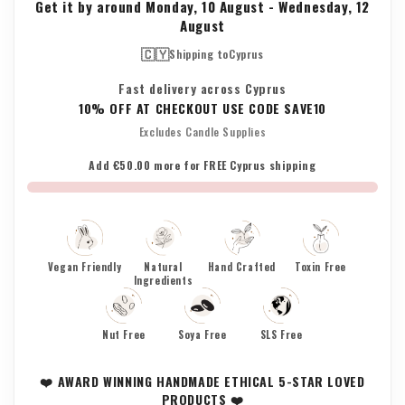
Get it by around
Monday, 10 August
-
Wednesday, 12
August
🇨🇾
Shipping to
Cyprus
Fast delivery across Cyprus
10% OFF AT CHECKOUT USE CODE SAVE10
Excludes Candle Supplies
Add €50.00 more for FREE Cyprus shipping
Vegan Friendly
Natural
Hand Crafted
Toxin Free
Ingredients
Nut Free
Soya Free
SLS Free
❤️ AWARD WINNING HANDMADE ETHICAL 5-STAR LOVED
PRODUCTS ❤️