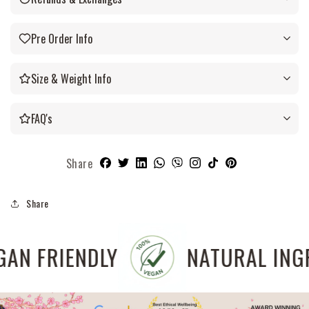
Pre Order Info
Size & Weight Info
FAQ's
Share
Share
VEGAN FRIENDLY
NATU