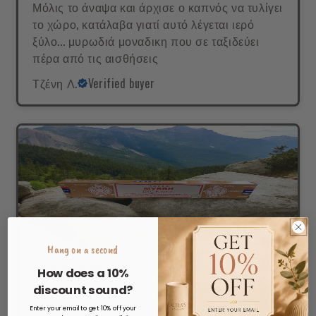
Μόλις το άναψα και άρχισε ο καπνός να τυλίγει
το χώρο, κατάλαβα γιατί αυτό λέγεται ιερό
ξύλο... μυρωδιά μοναδικη που σε ταξιδεύει
πέρα από τις αισθήσεις
Τζένη Λ.
Verified buyer
Hang on a second
How does a 10%
discount sound?
ΑΠΟΛΥΤΑ ΧΑΛΑΡΩΤΙΚΟ
Enter your email to get 10% off your