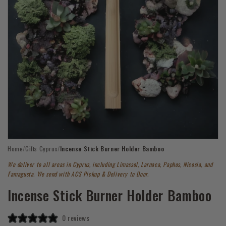
Open
Home
/
Gifts Cyprus
/
Incense Stick Burner Holder Bamboo
media
1
We deliver to all areas in Cyprus, including Limassol, Larnaca, Paphos, Nicosia, and
in
modal
Famagusta. We send with ACS Pickup & Delivery to Door.
Incense Stick Burner Holder Bamboo
0 reviews