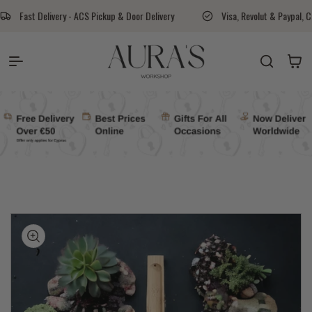
Skip to content
Pickup & Door Delivery
Visa, Revolut & Paypal, Cash On Delivery Available
Auras Workshop
Cart
kip to
roduct
nformation