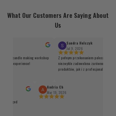
What Our Customers Are Saying About
Us
Sandra Helczyk
Jul 9, 2026
for the candle making workshop
Z pełnym przekonaniem polecam ten skl
 unique experience!
niezwykle zadowolona zarówno z jakości
produktów, jak i z profesjonalnej organi
procesu realizacji zamówienia. Wszystk
sprawnie, terminowo i z dbałością o każd
Santo oraz kadzidła zachwycają swoją ja
Andria Ch
autentycznością, a staranne zapakowani
Mar 19, 2026
świadczy o wysokim standardzie obsługi 
 packaged
czystym sumieniem mogę polecić każde
naturalnych produktów 👌✨