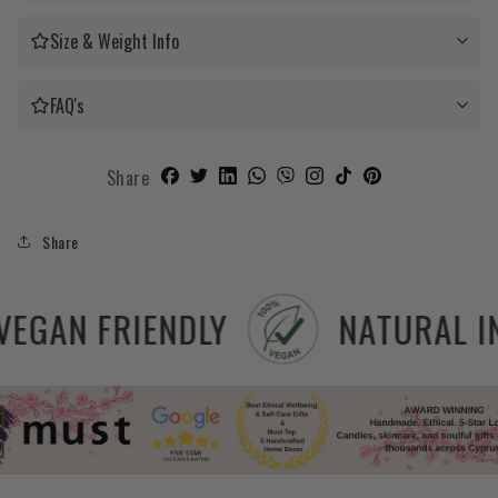
Size & Weight Info
FAQ's
Share
Share
FREE
VEGAN FRIENDLY