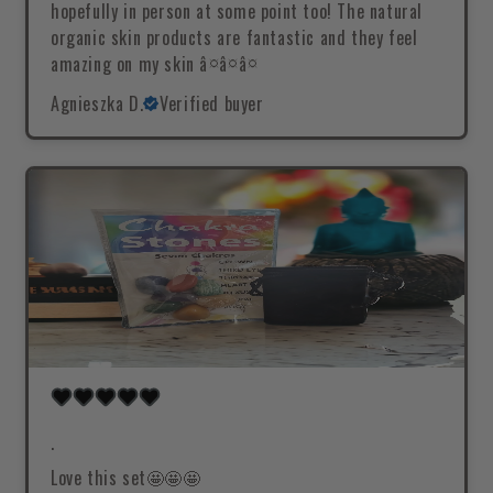
hopefully in person at some point too! The natural
organic skin products are fantastic and they feel
amazing on my skin â¤â¤â¤
Agnieszka D.
Verified buyer
.
Love this set🤩🤩🤩