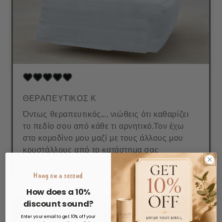
ΘΕΡΑΠΕΥΤΙΚΟΣ Κ
Όντως θεραπευτικός.... νιώθεις ότι καθαρίζει
το πεδίο σου από κάθε τι αρνητικό.Τον έχω
στο κομοδίνο μου μαζί με τους άλλους μου
κρυστάλλους από το κατάστημα σας
Τζένη Λ.
Verified buyer
Hang on a second
How does a 10%
discount sound?
Enter your email to get 10% off your