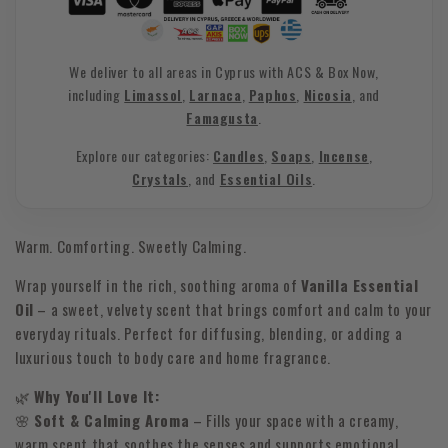
We deliver to all areas in Cyprus with ACS & Box Now,
including
Limassol
,
Larnaca
,
Paphos
,
Nicosia
, and
Famagusta
.
Explore our categories:
Candles
,
Soaps
,
Incense
,
Crystals
, and
Essential Oils
.
Warm. Comforting. Sweetly Calming.
Wrap yourself in the rich, soothing aroma of
Vanilla Essential
Oil
– a sweet, velvety scent that brings comfort and calm to your
everyday rituals. Perfect for diffusing, blending, or adding a
luxurious touch to body care and home fragrance.
🌿
Why You'll Love It:
🌸
Soft & Calming Aroma
– Fills your space with a creamy,
warm scent that soothes the senses and supports emotional