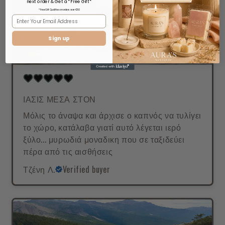
next order & Get a *Free Gift*
* Free Gift Qualifies on orders over €50
Sign up
ΙΑΣΙΣ ΜΕΣΑ ΣΤΟΝ
Μόλις το άναψα και άρχισε ο καπνός να τυλίγει
το χώρο, κατάλαβα γιατί αυτό λέγεται ιερό
ξύλο... μυρωδιά μοναδικη που σε ταξιδεύει
πέρα από τις αισθήσεις
Τζένη Λ.
Verified buyer