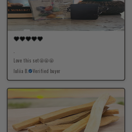
.
Love this set🤩🤩🤩
Iuliia B.
Verified buyer