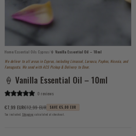
Open
Home
/
Essential Oils Cyprus
/
🍦 Vanilla Essential Oil – 10ml
media
1
We deliver to all areas in Cyprus, including Limassol, Larnaca, Paphos, Nicosia, and
in
modal
Famagusta. We send with ACS Pickup & Delivery to Door.
🍦 Vanilla Essential Oil – 10ml
0 reviews
€12,99 EUR
€7,99 EUR
SAVE €5,00 EUR
Sale
Regular
Tax included.
Shipping
calculated at checkout.
price
price