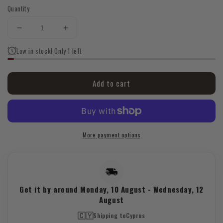
Quantity
Decrease
Increase
quantity
quantity
Low in stock! Only 1 left
for
for
🍦
🍦
Vanilla
Vanilla
Add to cart
Essential
Essential
Oil
Oil
–
–
10ml
10ml
More payment options
Get it by around
Monday, 10 August
-
Wednesday, 12
August
🇨🇾
Shipping to
Cyprus