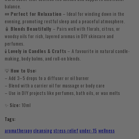
balance.
💤
Perfect for Relaxation
– Ideal for winding down in the
evening, promoting restful sleep and a peaceful atmosphere.
🧴
Blends Beautifully
– Pairs well with florals, citrus, or
woodsy oils for rich, layered aromas in DIY skincare and
perfumes.
🕯
Lovely in Candles & Crafts
– A favourite in natural candle-
making, body balms, and roll-on blends.
💡
How to Use:
– Add 3–5 drops to a diffuser or oil burner
– Blend with a carrier oil for massage or body care
– Use in DIY projects like perfumes, bath oils, or wax melts
✨
Size:
10ml
Tags:
aromatherapy
cleansing
stress-relief
under-15
wellness