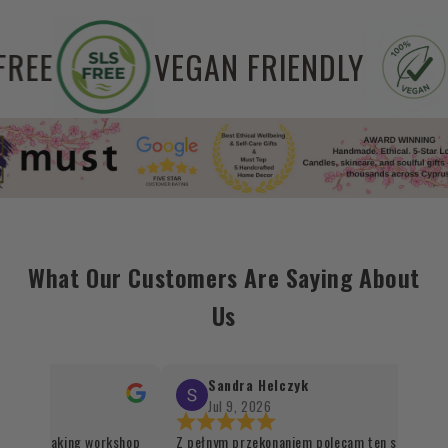
EE
SLS FREE
VEGAN F
What Our Customers Are Saying About
Us
Sandra Helczyk
Jul 9, 2026
candle making workshop
Z pełnym przekonaniem polecam ten sklep. Jes