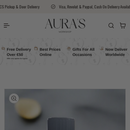
Skip to content
ery
Visa, Revolut & Paypal, Cash On Delivery Available
Aura's 
Auras Workshop
Cart
kip to
roduct
nformation