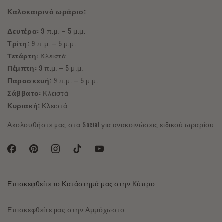
Καλοκαιρινό ωράριο:
Δευτέρα:
9 π.μ. – 5 μ.μ.
Τρίτη:
9 π.μ. – 5 μ.μ.
Τετάρτη:
Κλειστά
Πέμπτη:
9 π.μ. – 5 μ.μ.
Παρασκευή:
9 π.μ. – 5 μ.μ.
Σάββατο:
Κλειστά
Κυριακή:
Κλειστά
Ακολουθήστε μας στα Social για ανακοινώσεις ειδικού ωραρίου
Facebook
Pinterest
Instagram
TikTok
YouTube
Επισκεφθείτε το Κατάστημά μας στην Κύπρο
Επισκεφθείτε μας στην Αμμόχωστο