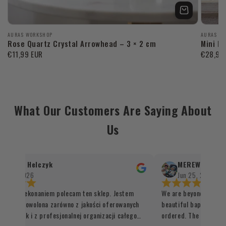
Προμηθευτής:
Προμηθ
AURAS WORKSHOP
AURAS W
Rose Quartz Crystal Arrowhead – 3 × 2 cm
Mini P
Κανονική
€11,99 EUR
Κανον
€28,99
τιμή
τιμή
What Our Customers Are Saying About
Us
andra Helczyk
MEREWALESI BAB
l 9, 2026
Jun 25, 2026
m przekonaniem polecam ten sklep. Jestem
We are beyond impressed
le zadowolona zarówno z jakości oferowanych
beautiful baptism favor
ów, jak i z profesjonalnej organizacji całego
ordered. The attention to