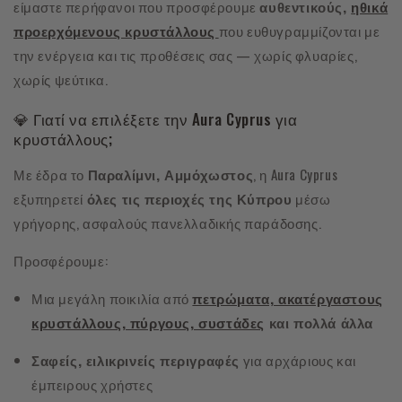
είμαστε περήφανοι που προσφέρουμε
αυθεντικούς,
ηθικά
προερχόμενους κρυστάλλους
που ευθυγραμμίζονται με
την ενέργεια και τις προθέσεις σας — χωρίς φλυαρίες,
χωρίς ψεύτικα.
💎 Γιατί να επιλέξετε την Aura Cyprus για
κρυστάλλους;
Με έδρα το
Παραλίμνι, Αμμόχωστος
, η Aura Cyprus
εξυπηρετεί
όλες τις περιοχές της Κύπρου
μέσω
γρήγορης, ασφαλούς πανελλαδικής παράδοσης.
Προσφέρουμε:
Μια μεγάλη ποικιλία από
πετρώματα, ακατέργαστους
κρυστάλλους, πύργους, συστάδες
και πολλά άλλα
Σαφείς, ειλικρινείς περιγραφές
για αρχάριους και
έμπειρους χρήστες