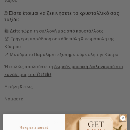
🌐 Είστε έτοιμοι να ξεκινήσετε το κρυσταλλικό σας
ταξίδι;
🛍️
Δείτε τώρα τη συλλογή μας από κρυστάλλους
📦 Γρήγορη παράδοση σε κάθε πόλη & κωμόπολη της
Κύπρου
📍 Με έδρα το Παραλίμνι, εξυπηρετούμε όλη την Κύπρο
Ή απλώς απολαύστε τη
δωρεάν μουσική διαλογισμού στο
κανάλι μας στο Youtube
Ειρήνη & φως
Ναμαστέ
Επιστροφή στο ιστολόγιο
Hang on a second