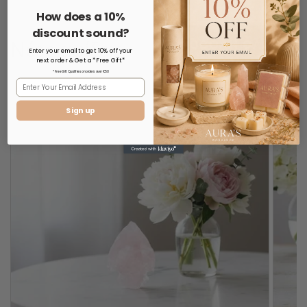
How does a 10%
discount sound?
Νέες αφίξεις
ΠΡΟΒΟΛΉ ΌΛΩΝ
Enter your email to get 10% off your
next order & Get a *Free Gift*
* Free Gift Qualifies on orders over €50
Sign up