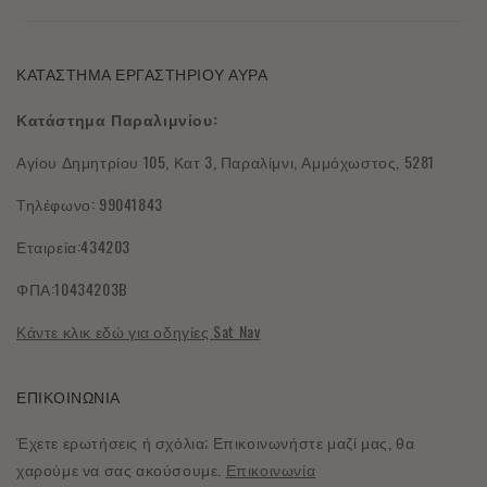
Σχετικά με εμάς
Ο λογαριασμός μου
ΚΑΤΑΣΤΗΜΑ ΕΡΓΑΣΤΗΡΙΟΥ ΑΥΡΑ
Επικοινωνήστε μαζί μας
Πολιτική Αποστολής
Κατάστημα Παραλιμνίου:
Παραγγελίες χονδρικής
Επιστροφές & Επιστροφές χρημάτων
Αγίου Δημητρίου 105, Κατ 3, Παραλίμνι, Αμμόχωστος, 5281
Συχνές ερωτήσεις
Τηλέφωνο: 99041843
Υποβολή Ανάληψης
Εταιρεία:434203
Πολιτική Απορρήτου
ΦΠΑ:10434203B
όροι και Προϋποθέσεις
Κάντε κλικ εδώ για οδηγίες Sat Nav
ΕΠΙΚΟΙΝΩΝΙΑ
Έχετε ερωτήσεις ή σχόλια; Επικοινωνήστε μαζί μας, θα
χαρούμε να σας ακούσουμε.
Επικοινωνία